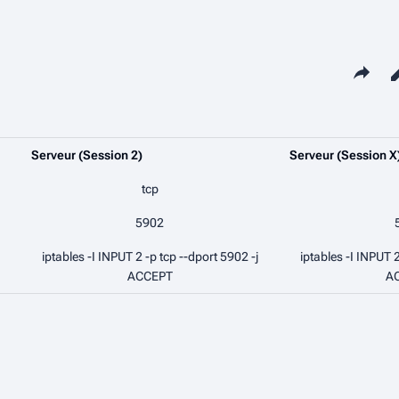
Partager c
Serveur (Session 2)
Serveur (Session X
tcp
5902
iptables -I INPUT 2 -p tcp --dport 5902 -j
iptables -I INPUT 2
ACCEPT
A