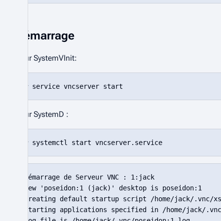
Démarrage
Pour SystemVInit:
Pour SystemD :
Démarrage de Serveur VNC : 1:jack

New 'poseidon:1 (jack)' desktop is poseidon:1

Creating default startup script /home/jack/.vnc/xs
Starting applications specified in /home/jack/.vnc
Log file is /home/jack/.vnc/poseidon:1.log
