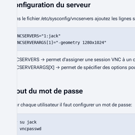
Configuration du serveur
Dans le fichier
/etc/sysconfig/vncservers
ajoutez les lignes 
VNCSERVERS="1:jack"

VNCSERVERS → permet d'assigner une session
VNC
à un c
VNCSERVERARGS[X] → permet de spécifier des options pour
Ajout du mot de passe
Pour chaque utilisateur il faut configurer un mot de passe:
# su jack
