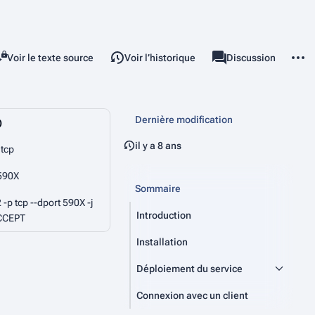
ette page
Autres
Lire
Voir le texte source
Voir l’historique
Page
Discussion
Affichages
associated-pages
Dernière modification
)
il y a 8 ans
tcp
590X
Sommaire
 -p tcp --dport 590X -j
Introduction
CCEPT
Installation
Déploiement du service
Connexion avec un client