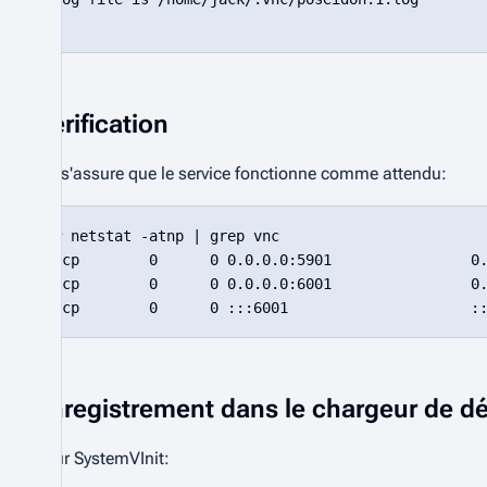
Vérification
On s'assure que le service fonctionne comme attendu:
# netstat -atnp | grep vnc

tcp        0      0 0.0.0.0:5901                0.
tcp        0      0 0.0.0.0:6001                0.
Enregistrement dans le chargeur de d
Pour SystemVInit: