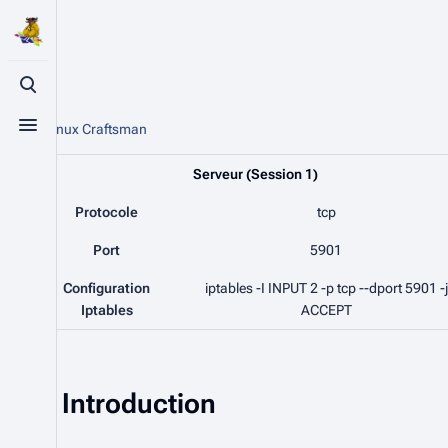
Vnc
Basculer la recherche
De The Linux Craftsman
Basculer le menu
Serveur (Session 1)
Protocole
tcp
Port
5901
Configuration
iptables -I INPUT 2 -p tcp --dport 5901 -j
Iptables
ACCEPT
Introduction