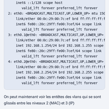
    inet6 ::1/128 scope host

       valid_lft forever preferred_lft forever

2: eth0: <BROADCAST,MULTICAST,UP,LOWER_UP> mtu 1500 
    link/ether 00:0c:29:00:7c:ef brd ff:ff:ff:ff:ff:
    inet6 fe80::20c:29ff:fe00:7cef/64 scope link

       valid_lft forever preferred_lft forever

3: eth0.1@eth0: <BROADCAST,MULTICAST,UP,LOWER_UP> mt
    link/ether 00:0c:29:00:7c:ef brd ff:ff:ff:ff:ff:
    inet 192.168.1.254/24 brd 192.168.1.255 scope gl
    inet6 fe80::20c:29ff:fe00:7cef/64 scope link

       valid_lft forever preferred_lft forever

4: eth0.2@eth0: <BROADCAST,MULTICAST,UP,LOWER_UP> mt
    link/ether 00:0c:29:00:7c:ef brd ff:ff:ff:ff:ff:
    inet 192.168.2.254/24 brd 192.168.2.255 scope gl
    inet6 fe80::20c:29ff:fe00:7cef/64 scope link

On peut maintenant voir les entêtes des vlans qui se sont
glissés entre les niveaux 2 (MAC) et 3 (IP)