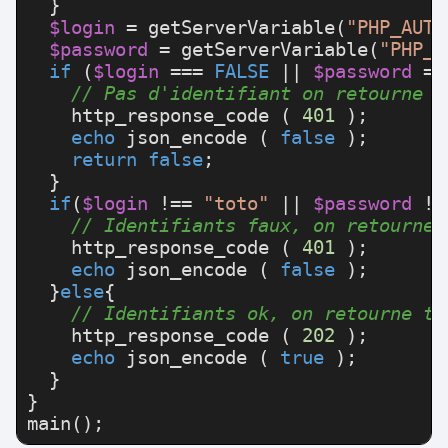
  }

$login
 = 
getServerVariable
(
"PHP_AUTH
$password
 = 
getServerVariable
(
"PHP_A
if
 (
$login
 === 
FALSE
 || 
$password
 ==
// Pas d'identifiant on retourne f
http_response_code
 ( 
401
 );

echo
json_encode
 ( 
false
 );

return
false
;

  }

if
(
$login 
!== 
"toto"
 || 
$password 
!=
// Identifiants faux, on retourne 
http_response_code
 ( 
401
 );

echo
json_encode
 ( 
false
 ); 

  }
else
{

// Identifiants ok, on retourne tr
http_response_code
 ( 
202
 );

echo
json_encode
 ( 
true
 );

  }

main
();