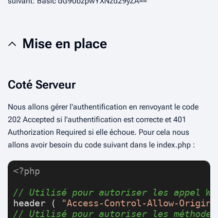
suivant:
Basic dG90bzpwYXNzd29yZA==
Mise en place
Coté Serveur
Nous allons gérer l'authentification en renvoyant le code
202 Accepted
si l'authentification est correcte et
401
Authorization Required
si elle échoue. Pour cela nous
allons avoir besoin du code suivant dans le
index.php
:
<?php
// Utilisé pour autoriser les appel We
header
 ( 
"Access-Control-Allow-Origin:
// Utilisé pour autoriser les méthodes