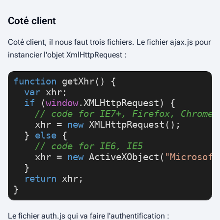
Coté client
Coté client, il nous faut trois fichiers. Le fichier
ajax.js
pour
instancier l'objet XmlHttpRequest :
function
getXhr
(
) {

var
 xhr;

if
 (
window
.
XMLHttpRequest
) {

// code for IE7+, Firefox, Chrome,
    xhr = 
new
XMLHttpRequest
();

  } 
else
 {

// code for IE6, IE5
    xhr = 
new
ActiveXObject
(
"Microsoft
  }

return
 xhr;

}
Le fichier
auth.js
qui va faire l'authentification :