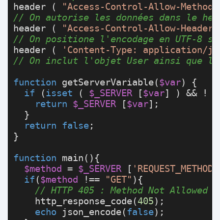
header
 ( 
"Access-Control-Allow-Methods
// On autorise les données dans le hea
header
 ( 
"Access-Control-Allow-Headers
// On positione l'encodage en UTF-8 si
header
 ( 
'Content-Type: application/js
// On inclut l'objet User ainsi que le
function
getServerVariable
(
$var
) 
{

if
 (
isset
 ( 
$_SERVER
 [
$var
] ) && ! 
e
return
$_SERVER
 [
$var
];

  }

return
false
;

}

function
main
(
)
{

$method
 = 
$_SERVER
 [
'REQUEST_METHOD'
if
(
$method 
!== 
"GET"
){

// HTTP 405 : Method Not Allowed
http_response_code
(
405
);

echo
json_encode
(
false
);
