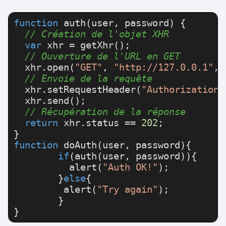
function
auth
(
user, password
) {

// Création de l'objet XHR
var
 xhr = 
getXhr
();

// Ouverture de l'URL en GET
  xhr.
open
(
"GET"
, 
"http://127.0.0.1"
, 
// Envoie de la requête
  xhr.
setRequestHeader
(
"Authorization"
  xhr.
send
();

// Récupération de la réponse
return
 xhr.
status
 == 
202
;

function
doAuth
(
user, password
){

if
(
auth
(user, password)){

alert
(
"Auth OK!"
);

	}
else
{

alert
(
"Try again"
);

	}

}