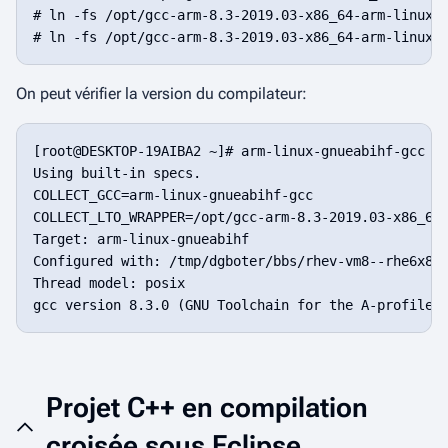
# ln -fs /opt/gcc-arm-8.3-2019.03-x86_64-arm-linux-g
On peut vérifier la version du compilateur:
[root@DESKTOP-19AIBA2 ~]# arm-linux-gnueabihf-gcc -v
Using built-in specs.

COLLECT_GCC=arm-linux-gnueabihf-gcc

COLLECT_LTO_WRAPPER=/opt/gcc-arm-8.3-2019.03-x86_64-
Target: arm-linux-gnueabihf

Configured with: /tmp/dgboter/bbs/rhev-vm8--rhe6x86
Thread model: posix

Projet C++ en compilation
croisée sous Eclipse