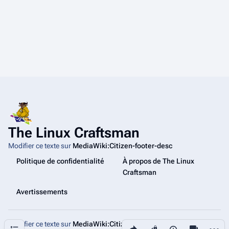
The Linux Craftsman
Modifier ce texte sur
MediaWiki:Citizen-footer-desc
Politique de confidentialité
À propos de The Linux
Craftsman
Avertissements
Modifier ce texte sur
MediaWiki:Citizen-footer-tagline
Partager cette page
Autres
Sommaire