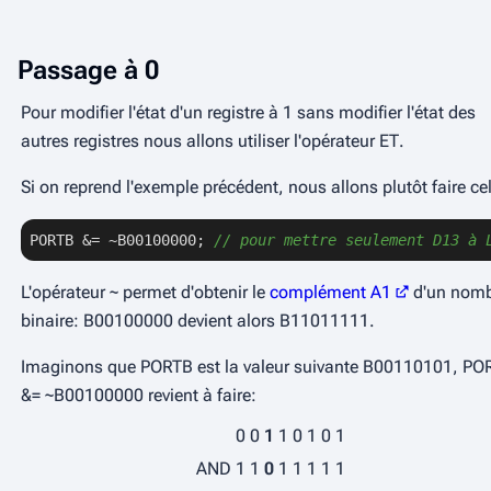
Passage à
0
Pour modifier l'état d'un registre à
1
sans modifier l'état des
autres registres nous allons utiliser l'opérateur
ET
.
Si on reprend l'exemple précédent, nous allons plutôt faire ce
PORTB &= ~B00100000; 
// pour mettre seulement D13 à 
L'opérateur
~
permet d'obtenir le
complément A1
d'un nom
binaire: B00100000 devient alors B11011111.
Imaginons que PORTB est la valeur suivante
B00110101
, PO
&= ~B00100000 revient à faire:
0
0
1
1
0
1
0
1
AND
1
1
0
1
1
1
1
1