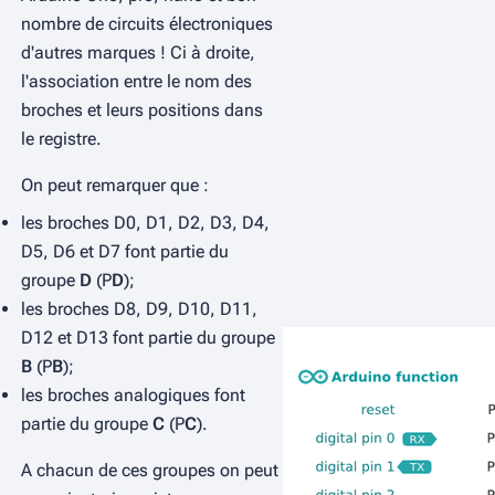
nombre de circuits électroniques
d'autres marques ! Ci à droite,
l'association entre le nom des
broches et leurs positions dans
le registre.
On peut remarquer que :
les broches D0, D1, D2, D3, D4,
D5, D6 et D7 font partie du
groupe
D
(P
D
);
les broches D8, D9, D10, D11,
D12 et D13 font partie du groupe
B
(P
B
);
les broches analogiques font
partie du groupe
C
(P
C
).
A chacun de ces groupes on peut