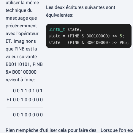
utiliser la même
Les deux écritures suivantes sont
technique du
équivalentes:
masquage que
précédemment
uint8_t
 state;

avec l'opérateur
state = (PINB & B00100000) >> 
5
;

ET
. Imaginons
state = (PINB & B00100000) >> PB5;
que PINB est la
valeur suivante
B00110101
, PINB
&= B00100000
revient à faire:
0
0
1
1
0
1
0
1
ET
0
0
1
0
0
0
0
0
0
0
1
0
0
0
0
0
Rien n’empêche d'utiliser cela pour faire des
Lorsque l'on ex