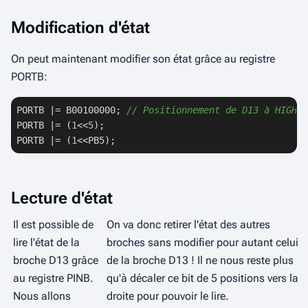
Modification d'état
On peut maintenant modifier son état grâce au registre
PORTB:
PORTB |= B00100000; 
// Positionnement de D13 à HIGH
PORTB |= (
1
<<
5
);

PORTB |= (
1
<<PB5);
Lecture d'état
Il est possible de
On va donc retirer l'état des autres
lire l'état de la
broches sans modifier pour autant celui
broche D13 grâce
de la broche D13 ! Il ne nous reste plus
au registre
PINB
.
qu'à décaler ce bit de 5 positions vers la
Nous allons
droite pour pouvoir le lire.