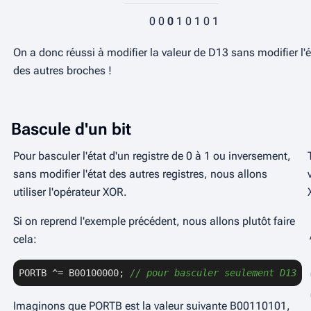
0
0
0
1
0
1
0
1
On a donc réussi à modifier la valeur de D13 sans modifier l'é
des autres broches !
Bascule d'un bit
Pour basculer l'état d'un registre de
0
à
1
ou inversement,
sans modifier l'état des autres registres, nous allons
utiliser l'opérateur
XOR
.
Si on reprend l'exemple précédent, nous allons plutôt faire
cela:
PORTB ^= B00100000; 
// pour basculer seulement D13
Imaginons que PORTB est la valeur suivante
B00110101
,