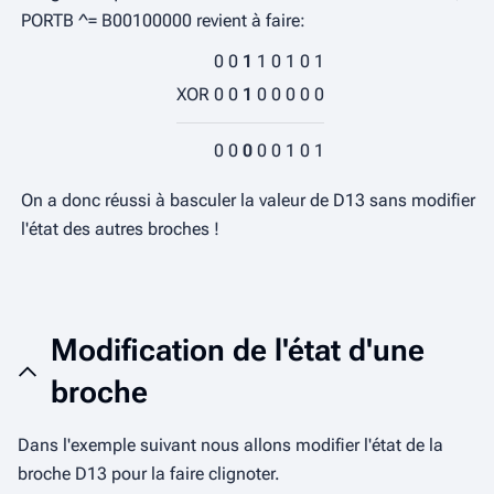
PORTB ^= B00100000 revient à faire:
0
0
1
1
0
1
0
1
XOR
0
0
1
0
0
0
0
0
0
0
0
0
0
1
0
1
On a donc réussi à basculer la valeur de D13 sans modifier
l'état des autres broches !
Modification de l'état d'une
broche
Dans l'exemple suivant nous allons modifier l'état de la
broche D13 pour la faire clignoter.