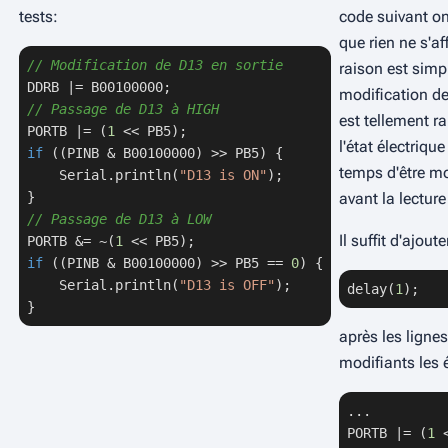
tests:
code suivant on
que rien ne s'af
// Modification de D13 en sortie
raison est simpl
modification de
// Passage de D13 à HIGH
est tellement r
PORTB |= (
1
l'état électrique
if
 ((PINB & B00100000) >> PB5) {

temps d'être mo
    Serial.println(
"D13 is ON"
);

avant la lecture
// Passage de D13 à LOW
Il suffit d'ajoute
PORTB &= ~(
1
if
 ((PINB & B00100000) >> PB5 == 
0
) {

    Serial.println(
"D13 is OFF"
);

delay(
1
);
}
après les lignes
modifiants les 
...

PORTB |= (
1
 