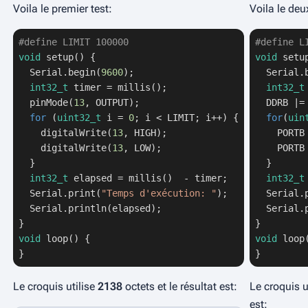
Voila le premier test:
Voila le deu
#
define
 LIMIT 100000
#
define
 L
void
setup
()
 {

void
setu
  Serial.begin(
9600
);

  Serial.
int32_t
 timer = millis();

int32_t
  pinMode(
13
, OUTPUT);

  DDRB |=
for
 (
uint32_t
 i = 
0
; i < LIMIT; i++) {

for
(
uin
    digitalWrite(
13
, HIGH);

    PORTB
    digitalWrite(
13
, LOW);

    PORTB
  }

  }

int32_t
 elapsed = millis()  - timer;

int32_t
  Serial.print(
"Temps d'exécution: "
);

  Serial.
  Serial.println(elapsed);

  Serial.
void
loop
()
 {

void
loop
}
}
Le croquis utilise
2138
octets et le résultat est:
Le croquis u
est: