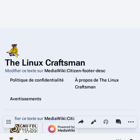
The Linux Craftsman
Modifier ce texte sur
MediaWiki:Citizen-footer-desc
Politique de confidentialité
À propos de The Linux
Craftsman
Avertissements
Modifier ce texte sur
MediaWiki:Citizen-footer-tagline
Partager cette page
Autres
Sommaire
Affichages
associated