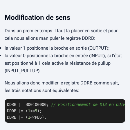
Modification de sens
Dans un premier temps il faut la placer en sortie et pour
cela nous allons manipuler le registre
DDRB
:
la valeur
1
positionne la broche en sortie (
OUTPUT
);
la valeur
0
positionne la broche en entrée (
INPUT
), si l'état
est positionné à
1
cela active la résistance de
pullup
(
INPUT_PULLUP
).
Nous allons donc modifier le registre DDRB comme suit,
les trois notations sont équivalentes:
DDRB |= B00100000; 
// Positionnement de D13 en OUTPUT
DDRB |= (
1
<<
5
);

DDRB |= (
1
<<PB5);