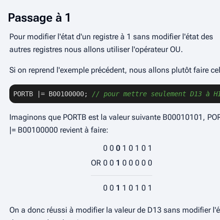
Passage à
1
Pour modifier l'état d'un registre à
1
sans modifier l'état des
autres registres nous allons utiliser l'opérateur
OU
.
Si on reprend l'exemple précédent, nous allons plutôt faire ce
PORTB |= B00100000; 
// pour mettre seulement D13 à H
Imaginons que PORTB est la valeur suivante
B00010101
, PO
|= B00100000 revient à faire:
0
0
0
1
0
1
0
1
OR
0
0
1
0
0
0
0
0
0
0
1
1
0
1
0
1
On a donc réussi à modifier la valeur de D13 sans modifier l'é