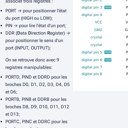
associer trois registres :
PORT → pour positionner l'état
du port (HIGH ou LOW);
PIN → pour lire l'état d'un port;
DDR (
D
ata
D
irection
R
egister) →
pour positionner le sens d'un
port (INPUT, OUTPUT);
On se retrouve donc avec 9
registres manipulables:
PORTD, PIND et DDRD pour les
broches D0, D1, D2, D3, D4, D5
et D6;
PORTB, PINB et DDRB pour les
broches D8, D9, D10, D11, D12
et D13;
PORTC, PINC et DDRC pour les