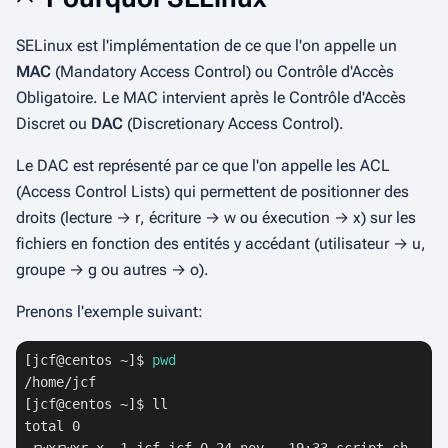
SELinux est l'implémentation de ce que l'on appelle un
MAC
(
Mandatory Access Control
) ou Contrôle d'Accès
Obligatoire. Le MAC intervient après le Contrôle d'Accès
Discret ou
DAC
(
Discretionary Access Control
).
Le DAC est représenté par ce que l'on appelle les ACL
(Access Control Lists) qui permettent de positionner des
droits (lecture →
r
, écriture →
w
ou éxecution →
x
) sur les
fichiers en fonction des entités y accédant (utilisateur →
u
,
groupe →
g
ou autres →
o
).
Prenons l'exemple suivant:
[jcf@centos ~]$ 
pwd
/home/jcf

[jcf@centos ~]$ ll

total 0
