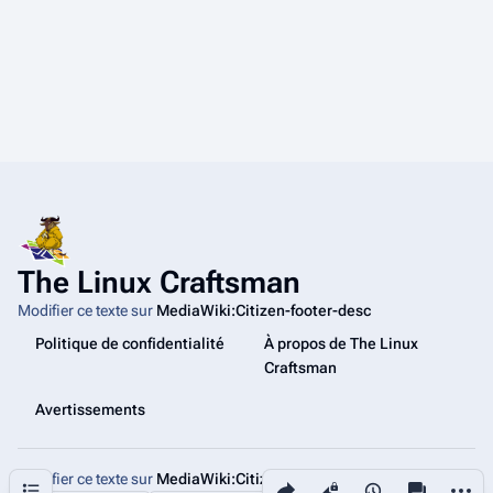
The Linux Craftsman
Modifier ce texte sur
MediaWiki:Citizen-footer-desc
Politique de confidentialité
À propos de The Linux
Craftsman
Avertissements
Modifier ce texte sur
MediaWiki:Citizen-footer-tagline
Partager cette page
Autres
Sommaire
Affichages
associated