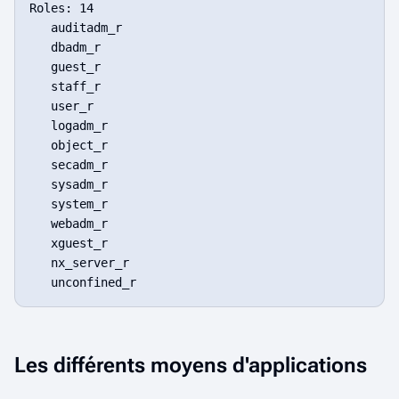
Roles: 14

   auditadm_r

   dbadm_r

   guest_r

   staff_r

   user_r

   logadm_r

   object_r

   secadm_r

   sysadm_r

   system_r

   webadm_r

   xguest_r

   nx_server_r

Les différents moyens d'applications