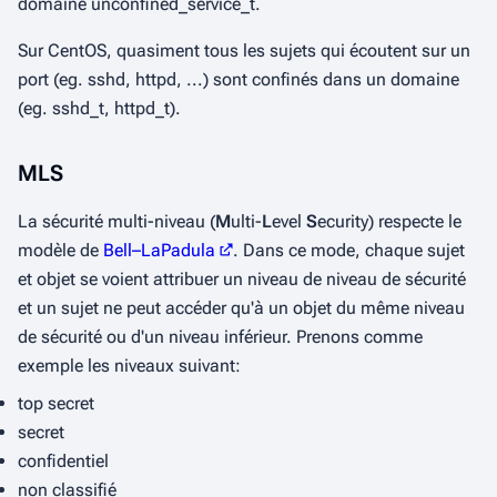
domaine
unconfined_service_t
.
Sur CentOS, quasiment tous les sujets qui écoutent sur un
port (eg. sshd, httpd, ...) sont confinés dans un domaine
(eg. sshd_t, httpd_t).
MLS
La sécurité multi-niveau (
M
ulti-
L
evel
S
ecurity) respecte le
modèle de
Bell–LaPadula
. Dans ce mode, chaque sujet
et objet se voient attribuer un niveau de niveau de sécurité
et un sujet ne peut accéder qu'à un objet du même niveau
de sécurité ou d'un niveau inférieur. Prenons comme
exemple les niveaux suivant:
top secret
secret
confidentiel
non classifié