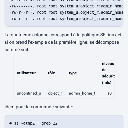
-rw-------. root root system_u:object_r:admin_home_t
-rw-r--r--. root root system_u:object_r:admin_home_t
La quatrième colonne correspond à la politique SELinux et,
si on prend l'exemple de la première ligne, se décompose
comme suit:
niveau
de
utilisateur
rôle
type
sécurité
(mls)
unconfined_u
object_r
admin_home_t
s0
Idem pour la commande suivante:
# ss -atnpZ | grep 22
