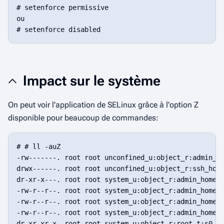
# setenforce permissive

ou 

Impact sur le système
On peut voir l'application de SELinux grâce à l'option
Z
disponible pour beaucoup de commandes:
# # ll -auZ

-rw-------. root root unconfined_u:object_r:admin_ho
drwx------. root root unconfined_u:object_r:ssh_home
dr-xr-x---. root root system_u:object_r:admin_home_t
-rw-r--r--. root root system_u:object_r:admin_home_t
-rw-r--r--. root root system_u:object_r:admin_home_t
-rw-r--r--. root root system_u:object_r:admin_home_t
dr-xr-xr-x. root root system_u:object_r:root_t:s0   