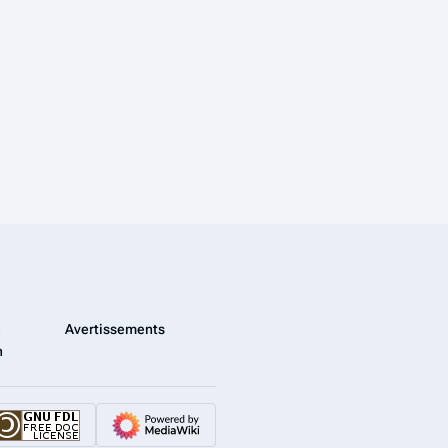
e
Avertissements
n