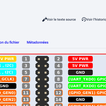
Lire
Voir le texte source
Voir l’histor
Affichages
ion du fichier
Métadonnées