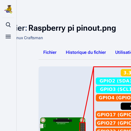
Fichier
:
Raspberry pi pinout.png
Basculer la recherche
De The Linux Craftsman
Basculer le menu
Fichier
Historique du fichier
Utilisat