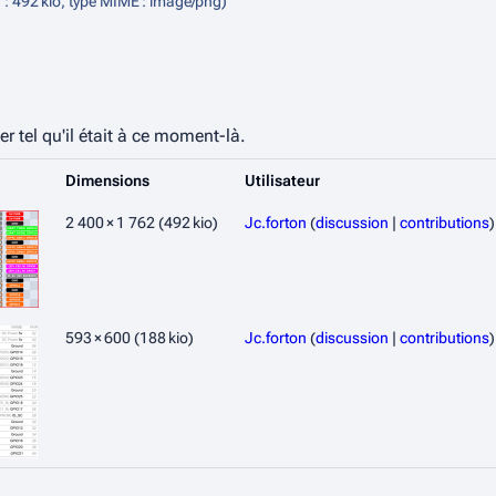
er : 492 kio, type MIME :
image/png
)
er tel qu'il était à ce moment-là.
Dimensions
Utilisateur
2 400 × 1 762
(492 kio)
Jc.forton
(
discussion
|
contributions
)
593 × 600
(188 kio)
Jc.forton
(
discussion
|
contributions
)