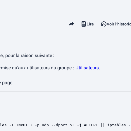
Partager cette page
Lire
Voir le texte source
Voir l’histor
Affichages
e, pour la raison suivante :
ermise qu’aux utilisateurs du groupe :
Utilisateurs
.
e page.